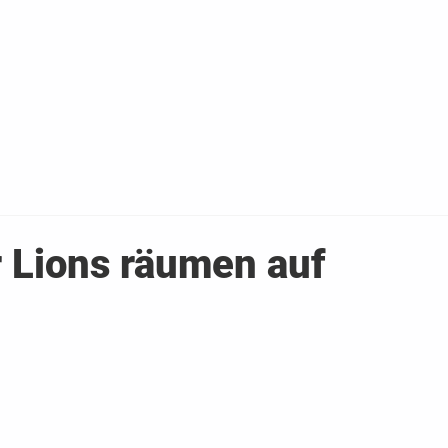
Home
News
Wir h
 Lions räumen auf